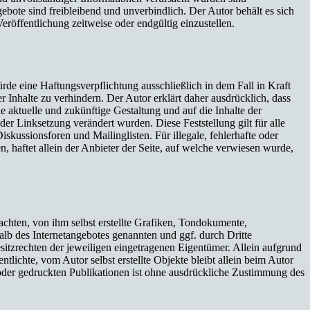
gebote sind freibleibend und unverbindlich. Der Autor behält es sich
röffentlichung zeitweise oder endgültig einzustellen.
rde eine Haftungsverpflichtung ausschließlich in dem Fall in Kraft
 Inhalte zu verhindern. Der Autor erklärt daher ausdrücklich, dass
ie aktuelle und zukünftige Gestaltung und auf die Inhalte der
 der Linksetzung verändert wurden. Diese Feststellung gilt für alle
kussionsforen und Mailinglisten. Für illegale, fehlerhafte oder
, haftet allein der Anbieter der Seite, auf welche verwiesen wurde,
chten, von ihm selbst erstellte Grafiken, Tondokumente,
lb des Internetangebotes genannten und ggf. durch Dritte
tzrechten der jeweiligen eingetragenen Eigentümer. Allein aufgrund
tlichte, vom Autor selbst erstellte Objekte bleibt allein beim Autor
oder gedruckten Publikationen ist ohne ausdrückliche Zustimmung des