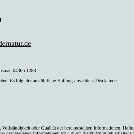
)
ernatur.de
 Cismar, 04366-1288
eiten. Es folgt der ausführliche Haftungsausschluss/Disclaimer:
, Vollständigkeit oder Qualität der bereitgestellten Informationen. Haf
 der dargebotenen Informationen bzw. durch die Nutzung fehlerhafter u