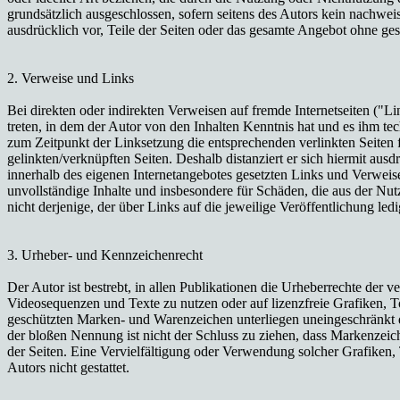
grundsätzlich ausgeschlossen, sofern seitens des Autors kein nachweis
ausdrücklich vor, Teile der Seiten oder das gesamte Angebot ohne ges
2. Verweise und Links
Bei direkten oder indirekten Verweisen auf fremde Internetseiten ("L
treten, in dem der Autor von den Inhalten Kenntnis hat und es ihm te
zum Zeitpunkt der Linksetzung die entsprechenden verlinkten Seiten fr
gelinkten/verknüpften Seiten. Deshalb distanziert er sich hiermit ausdr
innerhalb des eigenen Internetangebotes gesetzten Links und Verweise
unvollständige Inhalte und insbesondere für Schäden, die aus der Nut
nicht derjenige, der über Links auf die jeweilige Veröffentlichung ledi
3. Urheber- und Kennzeichenrecht
Der Autor ist bestrebt, in allen Publikationen die Urheberrechte de
Videosequenzen und Texte zu nutzen oder auf lizenzfreie Grafiken, 
geschützten Marken- und Warenzeichen unterliegen uneingeschränkt d
der bloßen Nennung ist nicht der Schluss zu ziehen, dass Markenzeiche
der Seiten. Eine Vervielfältigung oder Verwendung solcher Grafiken
Autors nicht gestattet.