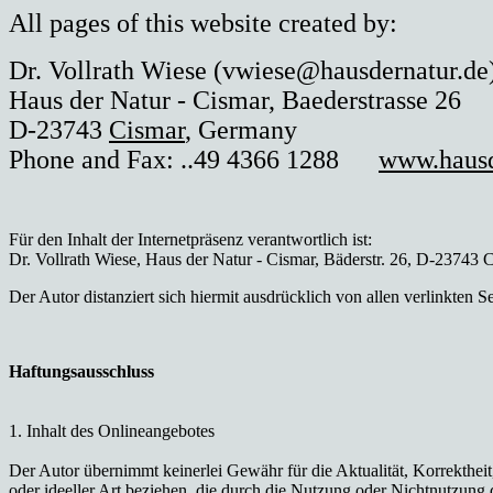
All pages of this website created by:
Dr. Vollrath Wiese (vwiese@hausdernatur.de
Haus der Natur - Cismar, Baederstrasse 26
D-23743
Cismar
, Germany
Phone and Fax: ..49 4366 1288
www.hausd
Für den Inhalt der Internetpräsenz verantwortlich ist:
Dr. Vollrath Wiese, Haus der Natur - Cismar, Bäderstr. 26, D-23743
Der Autor distanziert sich hiermit ausdrücklich von allen verlinkten S
Haftungsausschluss
1. Inhalt des Onlineangebotes
Der Autor übernimmt keinerlei Gewähr für die Aktualität, Korrektheit
oder ideeller Art beziehen, die durch die Nutzung oder Nichtnutzung