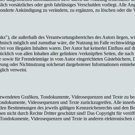
lich vorsätzliches oder grob fahrlässiges Verschulden vorliegt. Alle An
onderte Ankündigung zu verändern, zu ergänzen, zu löschen oder die Ve
inks"), die außerhalb des Verantwortungsbereiches des Autors liegen, wü
chnisch möglich und zumutbar wäre, die Nutzung im Falle rechtswidriger
ei von illegalen Inhalten waren. Der Autor hat keinerlei Einfluss auf d
ücklich von allen Inhalten aller gelinkten /verknüpften Seiten, die nach
 sowie für Fremdeinträge in vom Autor eingerichteten Gästebüchern, Dis
zung oder Nichtnutzung solcherart dargebotener Informationen entstehen
glich verweist.
r verwendeten Grafiken, Tondokumente, Videosequenzen und Texte zu bea
Tondokumente, Videosequenzen und Texte zurückzugreifen. Alle innerha
en Bestimmungen des jeweils gültigen Kennzeichenrechts und den Besi
n nicht durch Rechte Dritter geschützt sind! Das Copyright für veröffen
, Tondokumente, Videosequenzen und Texte in anderen elektronischen 