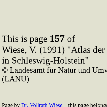
157
This is page
of
Wiese, V. (1991) "Atlas de
in Schleswig-Holstein"
© Landesamt für Natur und Umw
(LANU)
this page belong
Page by
Dr. Vollrath Wiese
,