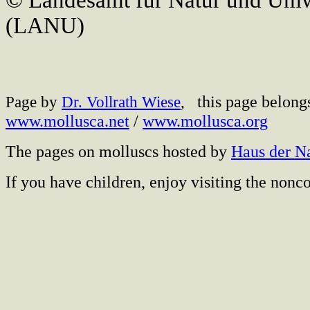
© Landesamt für Natur und Umw
(LANU)
this page belong
Page by
Dr. Vollrath Wiese
,
www.mollusca.net
/
www.mollusca.org
The pages on molluscs hosted by
Haus der N
If you have children, enjoy visiting the no