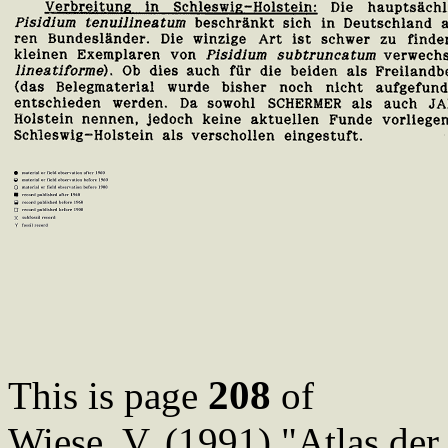
208
This is page
of
Wiese, V. (1991) "Atlas de